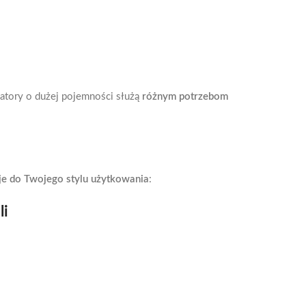
tory o dużej pojemności służą
różnym potrzebom
uje do Twojego stylu użytkowania
:
li