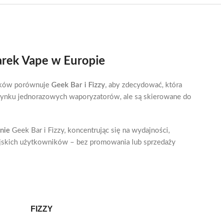
rek Vape w Europie
ników porównuje
Geek Bar i Fizzy
, aby zdecydować, która
 rynku jednorazowych waporyzatorów, ale są skierowane do
nie
Geek Bar i Fizzy, koncentrując się na wydajności,
opejskich użytkowników – bez promowania lub sprzedaży
FIZZY