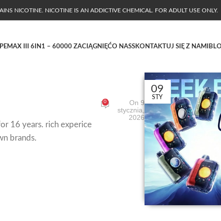
NS NICOTINE. NICOTINE IS AN ADDICTIVE CHEMICAL. FOR ADULT USE ONLY.
PE
MAX III 6IN1 – 60000 ZACIĄGNIĘĆ
O NAS
SKONTAKTUJ SIĘ Z NAMI
BL
09
STY
On 9
0
stycznia,
2026
or 16 years. rich experice
wn brands.