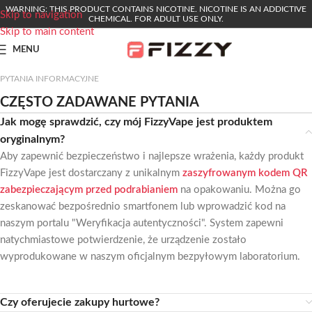
WARNING: THIS PRODUCT CONTAINS NICOTINE. NICOTINE IS AN ADDICTIVE
Skip to navigation
CHEMICAL. FOR ADULT USE ONLY.
Skip to main content
MENU
PYTANIA INFORMACYJNE
CZĘSTO ZADAWANE PYTANIA
Jak mogę sprawdzić, czy mój FizzyVape jest produktem
oryginalnym?
Aby zapewnić bezpieczeństwo i najlepsze wrażenia, każdy produkt
FizzyVape jest dostarczany z unikalnym
zaszyfrowanym kodem QR
zabezpieczającym przed podrabianiem
na opakowaniu. Można go
zeskanować bezpośrednio smartfonem lub wprowadzić kod na
naszym portalu "Weryfikacja autentyczności". System zapewni
natychmiastowe potwierdzenie, że urządzenie zostało
wyprodukowane w naszym oficjalnym bezpyłowym laboratorium.
Czy oferujecie zakupy hurtowe?