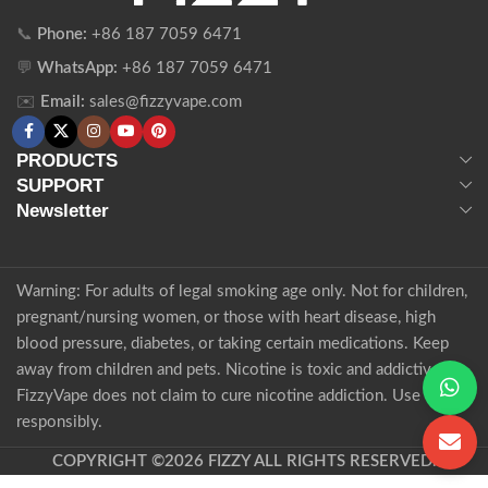
📞
Phone:
+86 187 7059 6471
💬
WhatsApp:
+86 187 7059 6471
✉️
Email:
sales@fizzyvape.com
PRODUCTS
SUPPORT
Newsletter
Warning: For adults of legal smoking age only. Not for children,
pregnant/nursing women, or those with heart disease, high
blood pressure, diabetes, or taking certain medications. Keep
away from children and pets. Nicotine is toxic and addictive.
FizzyVape does not claim to cure nicotine addiction. Use
responsibly.
COPYRIGHT ©2026 FIZZY ALL RIGHTS RESERVED.