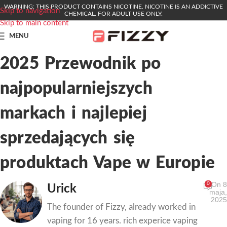
WARNING: THIS PRODUCT CONTAINS NICOTINE. NICOTINE IS AN ADDICTIVE
Skip to navigation
CHEMICAL. FOR ADULT USE ONLY.
Skip to main content
MENU
2025 Przewodnik po
najpopularniejszych
markach i najlepiej
sprzedających się
produktach Vape w Europie
On 8
0
Urick
maja,
2025
The founder of Fizzy, already worked in
vaping for 16 years. rich experice vaping