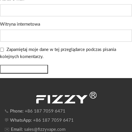
Witryna internetowa
Zapamiętaj moje dane w tej przeglądarce podczas pisania
kolejnych komentarzy.
📞
Phone:
+86 187 7059 6471
💬
WhatsApp:
+86 187 7059 6471
✉️
Email:
sales@fizzyvape.com