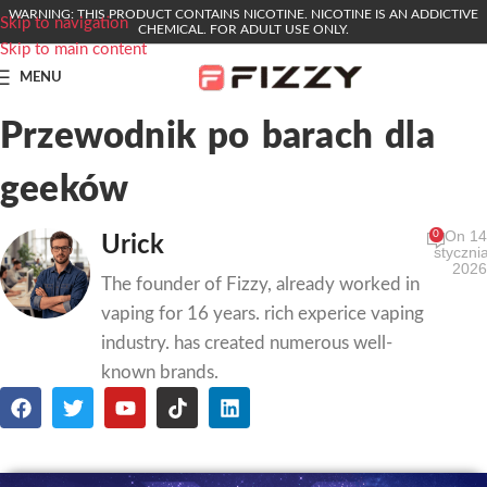
WARNING: THIS PRODUCT CONTAINS NICOTINE. NICOTINE IS AN ADDICTIVE
Skip to navigation
CHEMICAL. FOR ADULT USE ONLY.
Skip to main content
MENU
Przewodnik po barach dla
geeków
On 14
0
Urick
stycznia
2026
The founder of Fizzy, already worked in
vaping for 16 years. rich experice vaping
industry. has created numerous well-
known brands.