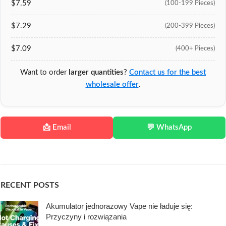
$7.59
(100-199 Pieces)
$7.29
(200-399 Pieces)
$7.09
(400+ Pieces)
Want to order
larger quantities
?
Contact us for the best
wholesale offer
.
📩 Email
💬 WhatsApp
RECENT POSTS
Akumulator jednorazowy Vape nie ładuje się:
Przyczyny i rozwiązania