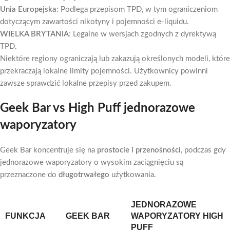
Unia Europejska
: Podlega przepisom TPD, w tym ograniczeniom
dotyczącym zawartości nikotyny i pojemności e-liquidu.
WIELKA BRYTANIA
: Legalne w wersjach zgodnych z dyrektywą
TPD.
Niektóre regiony ograniczają lub zakazują określonych modeli, które
przekraczają lokalne limity pojemności. Użytkownicy powinni
zawsze sprawdzić lokalne przepisy przed zakupem.
Geek Bar vs High Puff jednorazowe
waporyzatory
Geek Bar koncentruje się na
prostocie i przenośności
, podczas gdy
jednorazowe waporyzatory o wysokim zaciągnięciu są
przeznaczone do
długotrwałego
użytkowania.
JEDNORAZOWE
FUNKCJA
GEEK BAR
WAPORYZATORY HIGH
PUFF