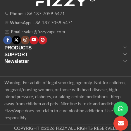
📞
Phone:
+86 187 7059 6471
💬
WhatsApp:
+86 187 7059 6471
✉️
Email:
sales@fizzyvape.com
PRODUCTS
SUPPORT
Newsletter
Warning: For adults of legal smoking age only. Not for children,
pregnant/nursing women, or those with heart disease, high
blood pressure, diabetes, or taking certain medications. Keep
away from children and pets. Nicotine is toxic and addictive.
FizzyVape does not claim to cure nicotine addiction. Use
responsibly.
COPYRIGHT ©2026 FIZZY ALL RIGHTS RESERVED.