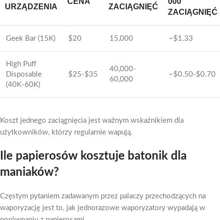
CENA
000
URZĄDZENIA
ZACIĄGNIĘĆ
ZACIĄGNIĘĆ
Geek Bar (15K)
$20
15,000
~$1.33
High Puff
40,000-
Disposable
$25-$35
~$0.50-$0.70
60,000
(40K-60K)
Koszt jednego zaciągnięcia jest ważnym wskaźnikiem dla
użytkowników, którzy regularnie wapują.
Ile papierosów kosztuje batonik dla
maniaków?
Częstym pytaniem zadawanym przez palaczy przechodzących na
waporyzację jest to, jak jednorazowe waporyzatory wypadają w
porównaniu z papierosami.