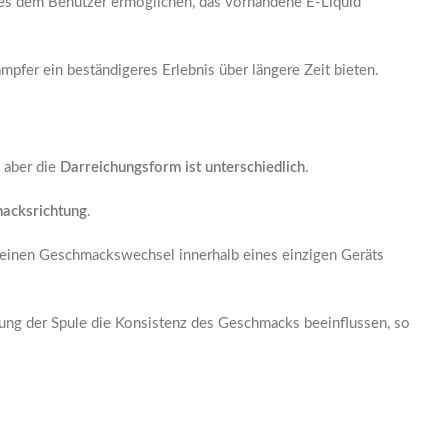
e es dem Benutzer ermöglichen, das vorhandene E-Liquid
mpfer ein beständigeres Erlebnis über längere Zeit bieten.
 aber die
Darreichungsform ist unterschiedlich
.
macksrichtung
.
e einen Geschmackswechsel innerhalb eines einzigen Geräts
stung der Spule die Konsistenz des Geschmacks beeinflussen, so