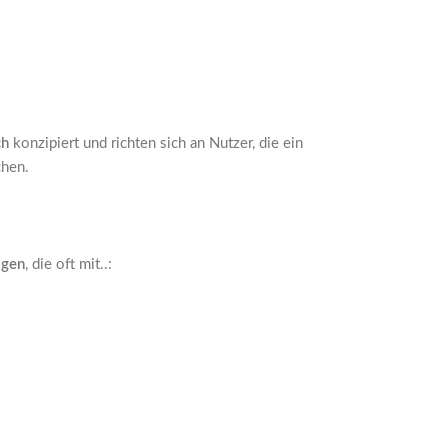
ch
konzipiert und richten sich an Nutzer, die ein
chen.
ögen
, die oft mit..: