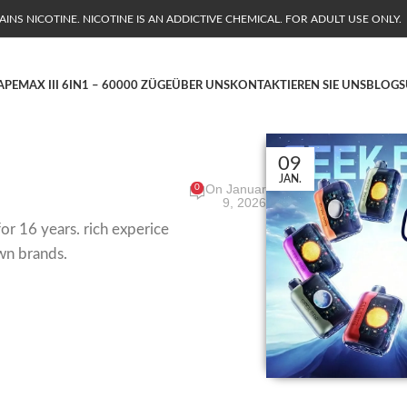
NS NICOTINE. NICOTINE IS AN ADDICTIVE CHEMICAL. FOR ADULT USE ONLY.
APE
MAX III 6IN1 – 60000 ZÜGE
ÜBER UNS
KONTAKTIEREN SIE UNS
BLOG
S
09
JAN.
On Januar
0
9, 2026
or 16 years. rich experice
wn brands.