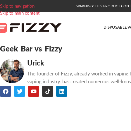
Skip to navigation
WARNING: THIS PRODUCT CONTAI
Skip to main content
DISPOSABLE V
Geek Bar vs Fizzy
Urick
The founder of Fizzy, already worked in vaping f
vaping industry. has created numerous well-kno