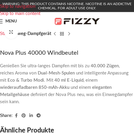
WARNING: THIS PRODUCT CONTAINS NICOTINE. NICOTINE IS AN ADDICTIVE
Skip to navigation
CHEMICAL. FOR ADULT USE ONLY.
Skip to main content
MENU
Click to enlarge
Start
Einweg-Dampfgerät
Nova Plus 40000 Windbeutel
Genießen Sie ultra-langes Dampfen mit bis zu
40.000 Zügen
,
reiches Aroma von
Dual-Mesh-Spulen
und intelligente Anpassung
mit
Eco & Turbo Modi
. Mit
40 ml E-Liquid
, einem
wiederaufladbaren 850-mAh-Akku
und einem
eleganten
Metallgehäuse
definiert der Nova Plus neu, was ein Einwegdampfer
sein kann.
Share:
Ähnliche Produkte