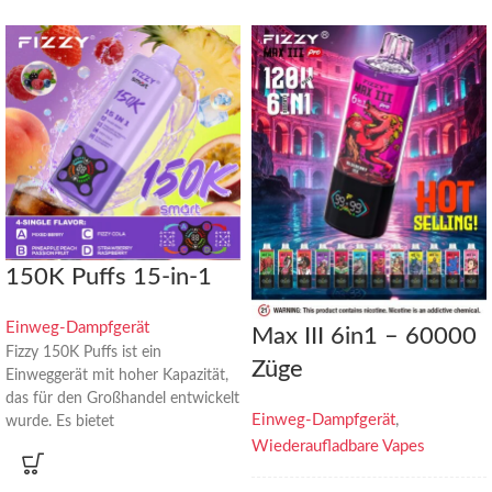
150K Puffs 15-in-1
Einweg-Dampfgerät
Max III 6in1 – 60000
Fizzy 150K Puffs ist ein
Züge
Einweggerät mit hoher Kapazität,
das für den Großhandel entwickelt
Einweg-Dampfgerät
,
wurde. Es bietet
außergewöhnliche Kosteneffizienz,
Wiederaufladbare Vapes
eine lange Lebensdauer und
Flexibilität bei mehreren