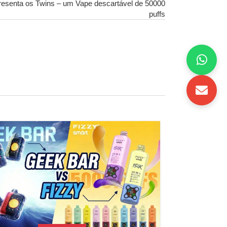
esenta os Twins – um Vape descartável de 50000
puffs
09
JAN