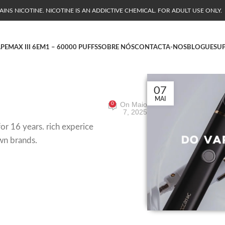
NS NICOTINE. NICOTINE IS AN ADDICTIVE CHEMICAL. FOR ADULT USE ONLY.
APE
MAX III 6EM1 – 60000 PUFFS
SOBRE NÓS
CONTACTA-NOS
BLOGUE
SU
07
MAI
On Maio
0
7, 2025
or 16 years. rich experice
wn brands.