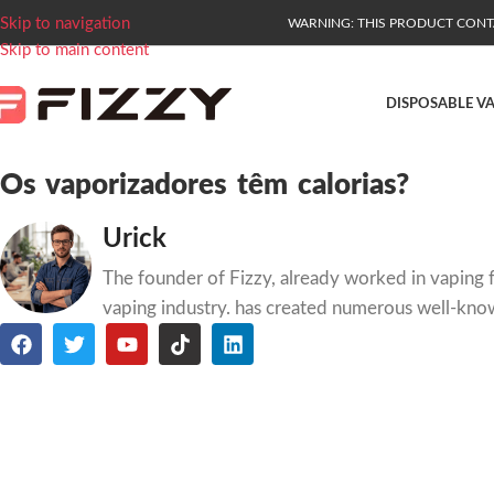
Skip to navigation
WARNING: THIS PRODUCT CONTAI
Skip to main content
DISPOSABLE V
Os vaporizadores têm calorias?
Urick
The founder of Fizzy, already worked in vaping f
vaping industry. has created numerous well-kno