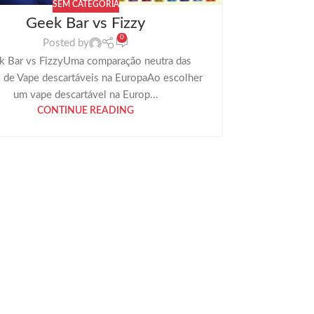
SEM CATEGORIA
Geek Bar vs Fizzy
Vape 
0
fo
Posted by
k Bar vs FizzyUma comparação neutra das
 de Vape descartáveis na EuropaAo escolher
Vape des
um vape descartável na Europ...
funcionaG
CONTINUE READING
corre