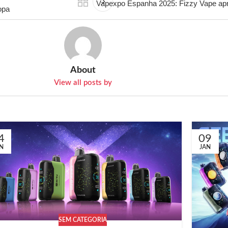
Vapexpo Espanha 2025: Fizzy Vape apr
opa
About
View all posts by
4
09
N
JAN
SEM CATEGORIA