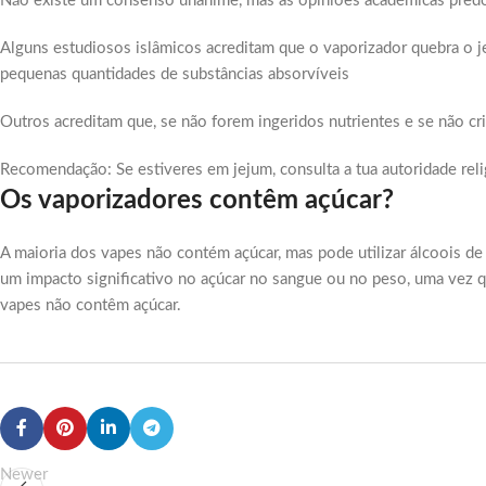
Não existe um consenso unânime, mas as opiniões académicas pred
Alguns estudiosos islâmicos acreditam que o vaporizador quebra o 
pequenas quantidades de substâncias absorvíveis
Outros acreditam que, se não forem ingeridos nutrientes e se não cr
Recomendação: Se estiveres em jejum, consulta a tua autoridade reli
Os vaporizadores contêm açúcar?
A maioria dos vapes não contém açúcar, mas pode utilizar álcoois de
um impacto significativo no açúcar no sangue ou no peso, uma vez q
vapes não contêm açúcar.
Newer