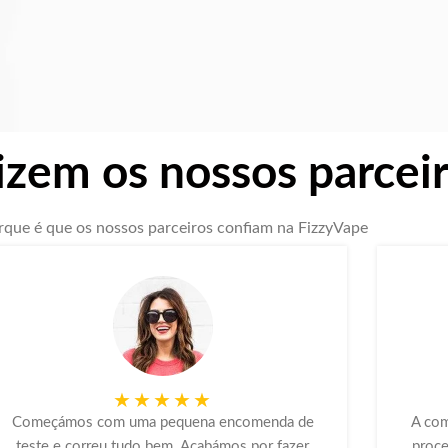
izem os nossos parcei
rque é que os nossos parceiros confiam na FizzyVape
★★★★★
Começámos com uma pequena encomenda de
A com
teste e correu tudo bem. Acabámos por fazer
proce