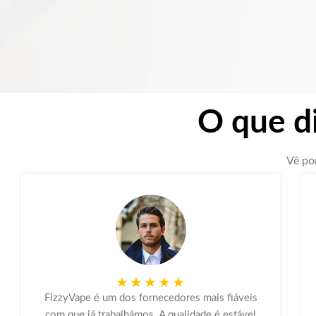
O que d
Vê po
★★★★★
FizzyVape é um dos fornecedores mais fiáveis
com que já trabalhámos. A qualidade é estável