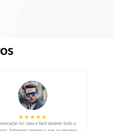
ros
★★★★★
unicação foi clara e fácil durante todo o
Já trabalhá
sso. Sabíamos sempre o que se passava
FizzyVape t