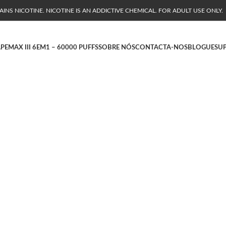
NS NICOTINE. NICOTINE IS AN ADDICTIVE CHEMICAL. FOR ADULT USE ONLY.
APE
MAX III 6EM1 – 60000 PUFFS
SOBRE NÓS
CONTACTA-NOS
BLOGUE
SU