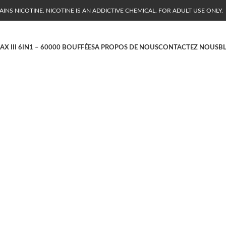
NS NICOTINE. NICOTINE IS AN ADDICTIVE CHEMICAL. FOR ADULT USE ONLY.
AX III 6IN1 – 60000 BOUFFÉES
A PROPOS DE NOUS
CONTACTEZ NOUS
B