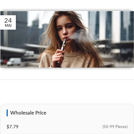
24
MAI
Wholesale Price
$7.79
(50-99 Pieces)