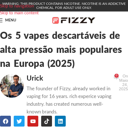
WARNING: THIS PRODUCT CONTAINS NICOTINE. NICOTINE IS AN ADDICTIVE
Skip to navigation
CHEMICAL. FOR ADULT USE ONLY.
Skip to main content
MENU
Os 5 vapes descartáveis de
alta pressão mais populares
na Europa (2025)
On
0
Urick
Maio
24,
The founder of Fizzy, already worked in
2025
vaping for 16 years. rich experice vaping
industry. has created numerous well-
known brands.