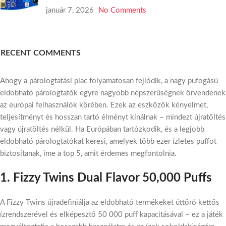
január 7, 2026
No Comments
RECENT COMMENTS
Ahogy a párologtatási piac folyamatosan fejlődik, a nagy pufogású
eldobható párologtatók egyre nagyobb népszerűségnek örvendenek
az európai felhasználók körében. Ezek az eszközök kényelmet,
teljesítményt és hosszan tartó élményt kínálnak – mindezt újratöltés
vagy újratöltés nélkül. Ha Európában tartózkodik, és a legjobb
eldobható párologtatókat keresi, amelyek több ezer ízletes puffot
biztosítanak, íme a top 5, amit érdemes megfontolnia.
1. Fizzy Twins Dual Flavor 50,000 Puffs
A Fizzy Twins újradefiniálja az eldobható termékeket úttörő kettős
ízrendszerével és elképesztő 50 000 puff kapacitásával – ez a játék