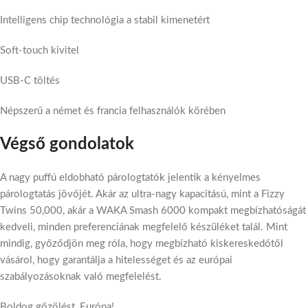
Intelligens chip technológia a stabil kimenetért
Soft-touch kivitel
USB-C töltés
Népszerű a német és francia felhasználók körében
Végső gondolatok
A nagy puffú eldobható párologtatók jelentik a kényelmes
párologtatás jövőjét. Akár az ultra-nagy kapacitású, mint a Fizzy
Twins 50,000, akár a WAKA Smash 6000 kompakt megbízhatóságát
kedveli, minden preferenciának megfelelő készüléket talál. Mint
mindig, győződjön meg róla, hogy megbízható kiskereskedőtől
vásárol, hogy garantálja a hitelességet és az európai
szabályozásoknak való megfelelést.
Boldog gőzölést, Európa!