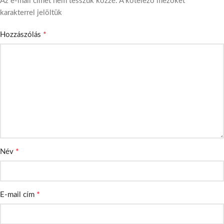
*
Az e-mail címet nem tesszük közzé.
A kötelező mezőket
karakterrel jelöltük
*
Hozzászólás
*
Név
*
E-mail cím