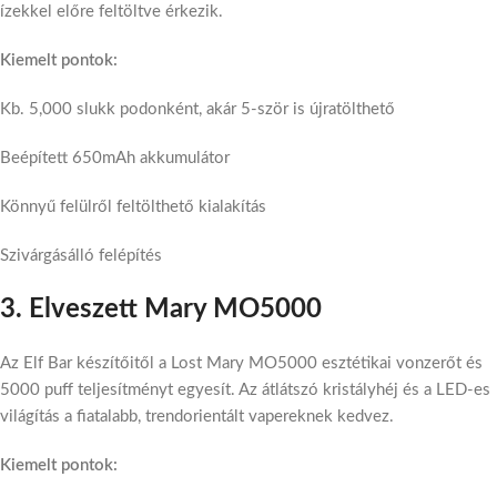
ízekkel előre feltöltve érkezik.
Kiemelt pontok:
Kb. 5,000 slukk podonként, akár 5-ször is újratölthető
Beépített 650mAh akkumulátor
Könnyű felülről feltölthető kialakítás
Szivárgásálló felépítés
3. Elveszett Mary MO5000
Az Elf Bar készítőitől a Lost Mary MO5000 esztétikai vonzerőt és
5000 puff teljesítményt egyesít. Az átlátszó kristályhéj és a LED-es
világítás a fiatalabb, trendorientált vapereknek kedvez.
Kiemelt pontok: