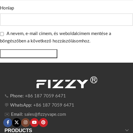
Honlap
A nevem, e-mail címem, és weboldalcímem mentése a
böngészőben a következő hozzászólásomhoz.
📞
Phone:
+86 187 7059 6471
💬
WhatsApp:
+86 187 7059 6471
✉️
Email:
sales@fizzyvape.com
PRODUCTS