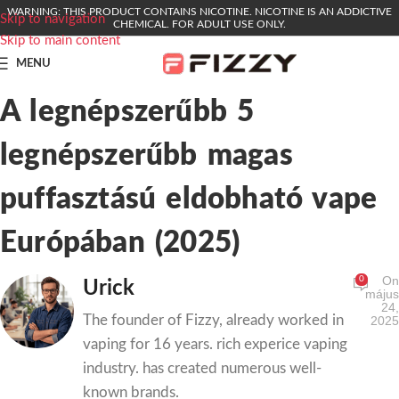
WARNING: THIS PRODUCT CONTAINS NICOTINE. NICOTINE IS AN ADDICTIVE
Skip to navigation
CHEMICAL. FOR ADULT USE ONLY.
Skip to main content
MENU
A legnépszerűbb 5
legnépszerűbb magas
puffasztású eldobható vape
Európában (2025)
On
0
Urick
május
24,
The founder of Fizzy, already worked in
2025
vaping for 16 years. rich experice vaping
industry. has created numerous well-
known brands.