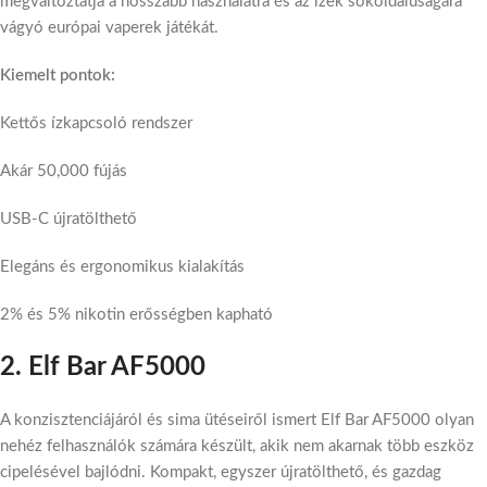
megváltoztatja a hosszabb használatra és az ízek sokoldalúságára
vágyó európai vaperek játékát.
Kiemelt pontok:
Kettős ízkapcsoló rendszer
Akár 50,000 fújás
USB-C újratölthető
Elegáns és ergonomikus kialakítás
2% és 5% nikotin erősségben kapható
2. Elf Bar AF5000
A konzisztenciájáról és sima ütéseiről ismert Elf Bar AF5000 olyan
nehéz felhasználók számára készült, akik nem akarnak több eszköz
cipelésével bajlódni. Kompakt, egyszer újratölthető, és gazdag