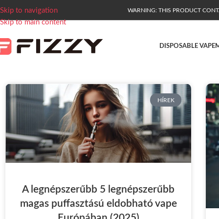
Skip to navigation
WARNING: THIS PRODUCT CONTAI
Skip to main content
DISPOSABLE VAPE
M
HÍREK
A legnépszerűbb 5 legnépszerűbb
magas puffasztású eldobható vape
Európában (2025)