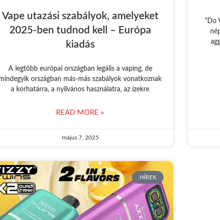
Vape utazási szabályok, amelyeket
“Do 
2025-ben tudnod kell – Európa
nép
ag
kiadás
A legtöbb európai országban legális a vaping, de
mindegyik országban más-más szabályok vonatkoznak
a korhatárra, a nyilvános használatra, az ízekre
READ MORE »
május 7, 2025
HÍREK