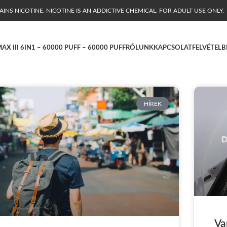
NS NICOTINE. NICOTINE IS AN ADDICTIVE CHEMICAL. FOR ADULT USE ONLY.
AX III 6IN1 – 60000 PUFF – 60000 PUFF
RÓLUNK
KAPCSOLATFELVÉTEL
B
HÍREK
Va