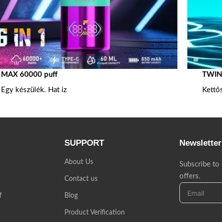
MAX 60000 puff
TWINS
Egy készülék. Hat íz
Kettő
SUPPORT
Newsletter
About Us
Subscribe to
offers.
Contact us
f
Blog
Product Verification