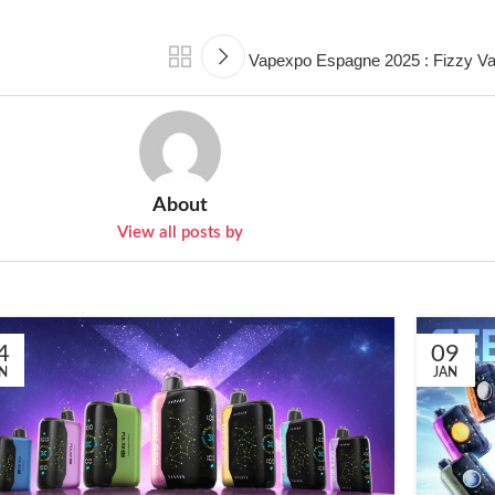
Vapexpo Espagne 2025 : Fizzy Vap
About
View all posts by
4
09
N
JAN