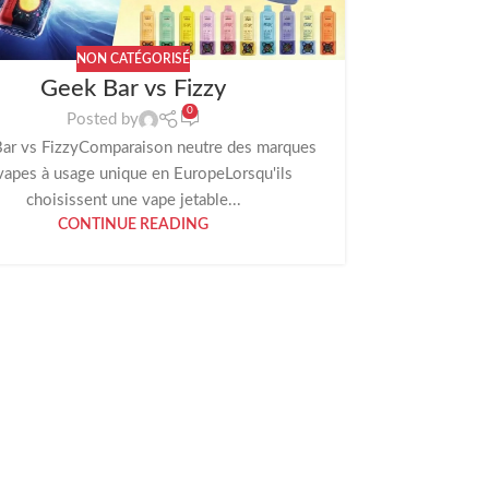
NON CATÉGORISÉ
Geek Bar vs Fizzy
Brand N
0
Posted by
ar vs FizzyComparaison neutre des marques
vapes à usage unique en EuropeLorsqu'ils
Brand New 
choisissent une vape jetable...
complet de
CONTINUE READING
FAQ