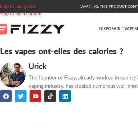
Skip to navigation
WARNING: THIS PRODUCT CONTAI
Skip to main content
DISPOSABLE VAPE
M
Les vapes ont-elles des calories ?
Urick
The founder of Fizzy, already worked in vaping f
vaping industry. has created numerous well-kno