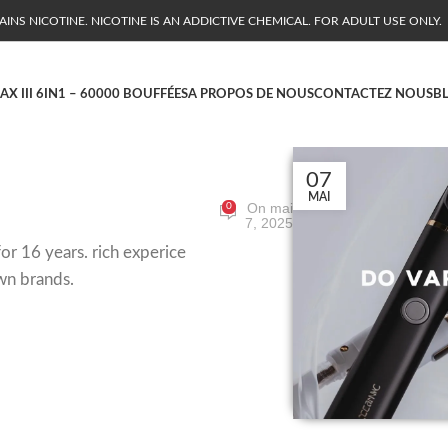
NS NICOTINE. NICOTINE IS AN ADDICTIVE CHEMICAL. FOR ADULT USE ONLY.
AX III 6IN1 – 60000 BOUFFÉES
A PROPOS DE NOUS
CONTACTEZ NOUS
B
07
MAI
On mai
0
7, 2025
or 16 years. rich experice
wn brands.