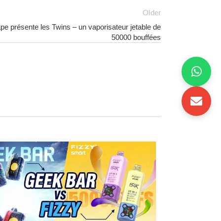
Older
e présente les Twins – un vaporisateur jetable de
50000 bouffées
09
JAN