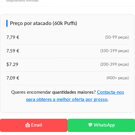
dispositivos normais
Preço por atacado (60k Puffs)
7,79 €
(50-99 peças)
7,59 €
(100-199 peças)
$7.29
(200-399 peças)
7,09 €
(400+ peças)
Queres encomendar
quantidades maiores
?
Contacta-nos
para obteres a melhor oferta por grosso
.
📩 Email
💬 WhatsApp