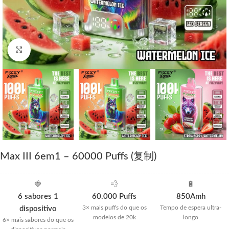
Click to enlarge
Max III 6em1 – 60000 Puffs (复制)
🍓
💨
🔋
6 sabores 1
60.000 Puffs
850Amh
3× mais puffs do que os
Tempo de espera ultra-
dispositivo
modelos de 20k
longo
6× mais sabores do que os