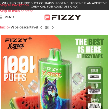
WARNING: THIS PRODUCT CONTAINS NICOTINE. NICOTINE IS AN ADDICTIVE
Skip to navigation
CHEMICAL. FOR ADULT USE ONLY.
Skip to main content
MENU
Início
Vape descartável