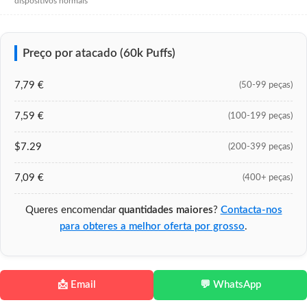
dispositivos normais
Preço por atacado (60k Puffs)
7,79 €
(50-99 peças)
7,59 €
(100-199 peças)
$7.29
(200-399 peças)
7,09 €
(400+ peças)
Queres encomendar
quantidades maiores
?
Contacta-nos
para obteres a melhor oferta por grosso
.
📩 Email
💬 WhatsApp