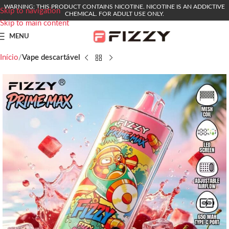
WARNING: THIS PRODUCT CONTAINS NICOTINE. NICOTINE IS AN ADDICTIVE
Skip to navigation
CHEMICAL. FOR ADULT USE ONLY.
Skip to main content
MENU
Início
Vape descartável