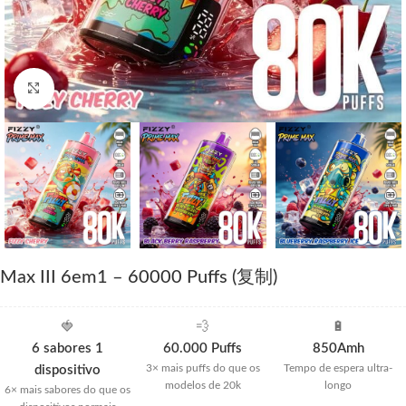
Click to enlarge
Max III 6em1 – 60000 Puffs (复制)
🍓
💨
🔋
6 sabores 1
60.000 Puffs
850Amh
3× mais puffs do que os
Tempo de espera ultra-
dispositivo
modelos de 20k
longo
6× mais sabores do que os