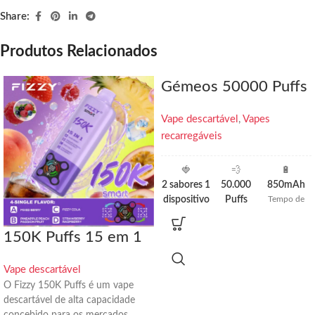
Share:
Produtos Relacionados
Gémeos 50000 Puffs
Vape descartável
,
Vapes
recarregáveis
🍓
💨
🔋
2 sabores 1
50.000
850mAh
dispositivo
Puffs
Tempo de
espera ultra-
2× mais
2,5× mais
longo
sabores
puffs do que
150K Puffs 15 em 1
os modelos
de 20k
Vape descartável
O Fizzy 150K Puffs é um vape
descartável de alta capacidade