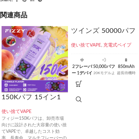
関連商品
ツインズ 50000パフ
使い捨てVAPE
,
充電式ベイプ
🍓
💨
🔋
2フレーバ
50,000パフ
850mAh
ー 1デバイ
20Kモデルよ
超長待機時
り2.5倍のパ
間
ス
フ量
2倍のフレー
バー
150Kパフ 15イン1
使い捨てVAPE
フィジー150Kパフは、卸売市場
卸売価格（50kパ
向けに設計された大容量の使い捨
フ）
てVAPEで、卓越したコスト効
率、長寿命、マルチフレーバーの