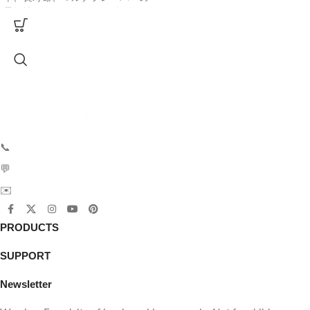
7.49ドル
(50-99ピース)
柔軟性を1つのデバイスで提供し
ます。
7.19ドル
(100-199ピース)
主要製品ハイライト
6.99ドル
(200-399ピース)
最大
150
,000
パフ
🍓 15
のフレーバーの組み合わせ
6.79ドル
(400ピース以上)
🧩
4つの独立ポッド
💧
合計80mLのEリキッド (20mL ×
大量
注文をご希望の場合
4)
📞
Phone:
+86 187 7059 6471
は、
お問い合わせくださ
1000mAh Type-C充電式
クアッドメッシュ1.0Ωコイル
い。
💬
WhatsApp:
+86 187 7059 6471
📊
LEDスマート・ディスプレイ
✉️
Email:
sales@fizzyvape.com
📩 Eメール
💬
WhatsApp
📩 Eメール
💬
PRODUCTS
WhatsApp
SUPPORT
Newsletter