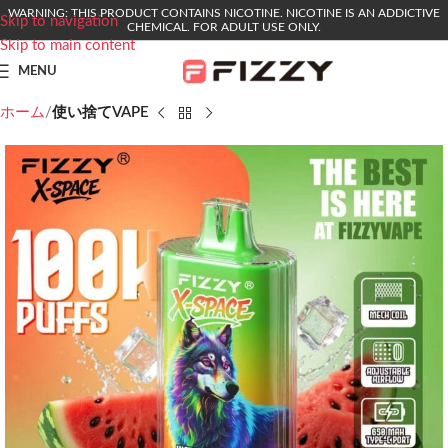
WARNING: THIS PRODUCT CONTAINS NICOTINE. NICOTINE IS AN ADDICTIVE
Skip to navigation
CHEMICAL. FOR ADULT USE ONLY.
Skip to main content
MENU
ホーム
使い捨てVAPE