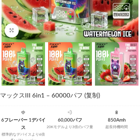
Click to enlarge
マックスIII 6in1 – 60000パフ (复制)
🍓
💨
🔋
6フレーバー 1
デバイ
60,000パフ
850Amh
20Kモデルより3倍のパフ量
超長待機時間
ス
標準的なデバイスより6倍