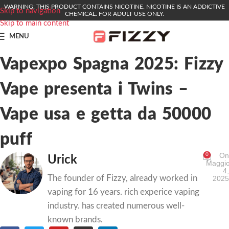
WARNING: THIS PRODUCT CONTAINS NICOTINE. NICOTINE IS AN ADDICTIVE
Skip to navigation
CHEMICAL. FOR ADULT USE ONLY.
Skip to main content
MENU
Vapexpo Spagna 2025: Fizzy
Vape presenta i Twins –
Vape usa e getta da 50000
puff
O
0
Urick
Maggi
4
The founder of Fizzy, already worked in
202
vaping for 16 years. rich experice vaping
industry. has created numerous well-
known brands.