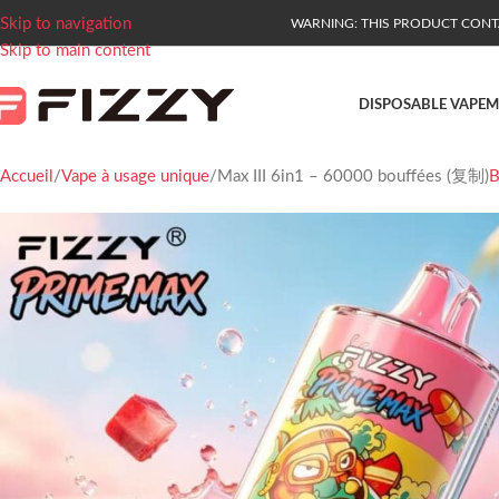
Skip to navigation
WARNING: THIS PRODUCT CONTAI
Skip to main content
DISPOSABLE VAPE
M
Accueil
Vape à usage unique
Max III 6in1 – 60000 bouffées (复制)
B