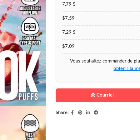
7,79 $
$7.59
7,29 $
$7.09
Vous souhaitez commander de
pl
obtenir la me
📩 Courriel
Share: