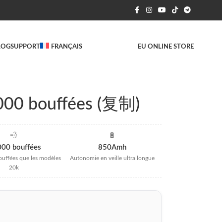
LOG
SUPPORT
FRANÇAIS
EU ONLINE STORE
0000 bouffées (复制)
💨
🔋
000 bouffées
850Amh
ouffées que les modèles
Autonomie en veille ultra longue
20k