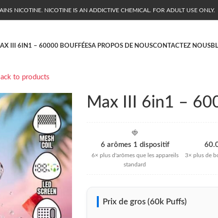
NS NICOTINE. NICOTINE IS AN ADDICTIVE CHEMICAL. FOR ADULT USE ONLY.
AX III 6IN1 – 60000 BOUFFÉES
A PROPOS DE NOUS
CONTACTEZ NOUS
B
ack to products
Max III 6in1 – 6
🍓
6 arômes 1
dispositif
60.
6× plus d'arômes que les appareils
3× plus de b
standard
Prix de gros (60k Puffs)