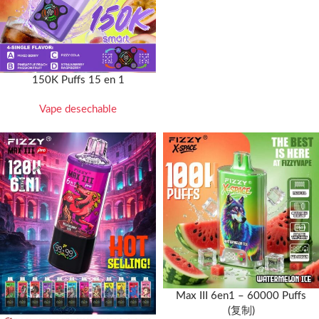
150K Puffs 15 en 1
Vape desechable
Max III 6en1 – 60000 Puffs
(复制)