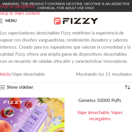
WARNING: THIS PRODUCT CONTAINS NICOTINE. NICOTINE IS AN ADDICTIVE
Skip to navigation
CHEMICAL. FOR ADULT USE ONLY.
Skip to main content
MENU
Los vaporizadores desechables Fizzy redefinen la experiencia de
vapear con diseños vanguardistas, rendimiento duradero y sabores
intensos. Creado para los vapeadores que valoran la comodidad y la
calidad, Fizzy ofrece una amplia gama de dispositivos desechables
con un recuento de caladas ultra alto y características innovadoras.
Inicio
Vape desechable
Mostrando los 11 resultados
Show sidebar
Gemelos 50000 Puffs
Vape desechable
,
Vapes
recargables