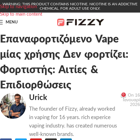
WARNING: THIS PRODUCT CONTAINS NICOTINE. NICOTINE IS AN ADDICTIVE
Skip to navigation
CHEMICAL. FOR ADULT USE ONLY.
Skip to main content
MENU
Επαναφορτιζόμενο Vape
μίας χρήσης Δεν φορτίζει:
Φορτιστής: Αιτίες &
Επιδιορθώσεις
On 16
0
Urick
Ιανουαρί
2026
The founder of Fizzy, already worked
in vaping for 16 years. rich experice
vaping industry. has created numerous
well-known brands.