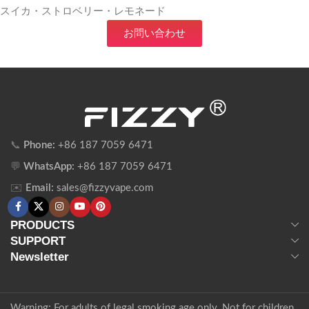
スイカ・ストロベリー・レモネード
お問い合わせ
📞
Phone:
+86 187 7059 6471
💬
WhatsApp:
+86 187 7059 6471
✉️
Email:
sales@fizzyvape.com
PRODUCTS
SUPPORT
Newsletter
Warning: For adults of legal smoking age only. Not for children,