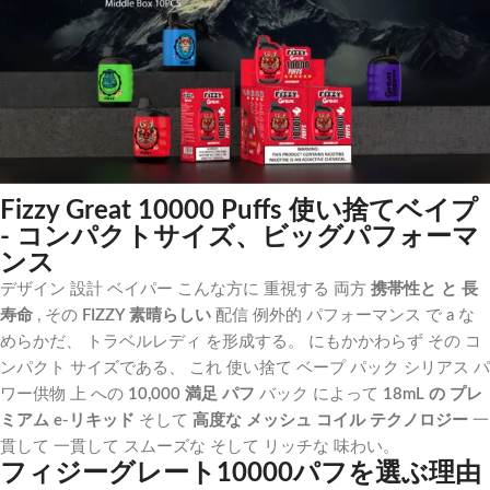
Fizzy Great 10000 Puffs 使い捨てベイプ
- コンパクトサイズ、ビッグパフォーマ
ンス
デザイン
設計
ベイパー
こんな方に
重視する
両方
携帯性と
と
長
寿命
,
その
FIZZY
素晴らしい
配信
例外的
パフォーマンス
で
a
な
めらかだ、
トラベル
レディ
を形成する。
にもかかわらず
その
コ
ンパクト
サイズである、
これ
使い捨て
ベープ
パック
シリアス
パ
ワー
供物
上
への
10,000
満足
パフ
バック
によって
18mL
の
プレ
ミアム
e-
リキッド
そして
高度な
メッシュ
コイル
テクノロジー
一
貫して
一貫して
スムーズな
そして
リッチな
味わい。
フィジーグレート10000パフを選ぶ理由