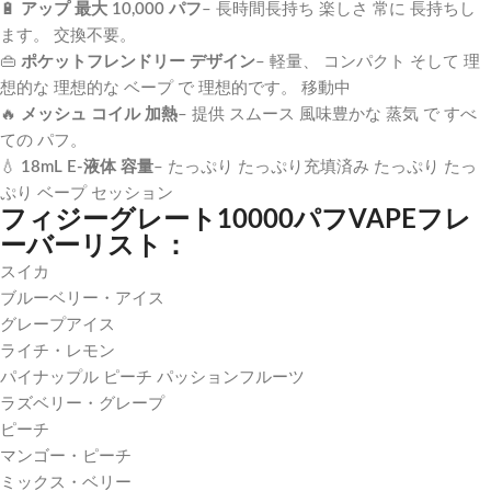
🔋
アップ
最大
10,000
パフ
–
長時間
長持ち
楽しさ
常に
長持ちし
ます。
交換不要。
👜
ポケット
フレンドリー
デザイン
–
軽量、
コンパクト
そして
理
想的な
理想的な
ベープ
で
理想的です。
移動中
🔥
メッシュ
コイル
加熱
–
提供
スムース
風味豊かな
蒸気
で
すべ
ての
パフ。
💧
18mL
E-
液体
容量
–
たっぷり
たっぷり
充填済み
たっぷり
たっ
ぷり
ベープ
セッション
フィジーグレート10000パフVAPEフレ
ーバーリスト：
スイカ
ブルーベリー・アイス
グレープアイス
ライチ・レモン
パイナップル ピーチ パッションフルーツ
ラズベリー・グレープ
ピーチ
マンゴー・ピーチ
ミックス・ベリー