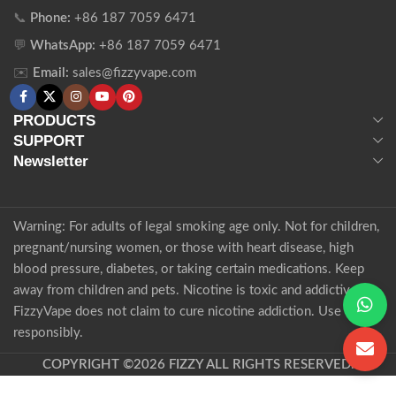
📞
Phone:
+86 187 7059 6471
💬
WhatsApp:
+86 187 7059 6471
✉️
Email:
sales@fizzyvape.com
PRODUCTS
SUPPORT
Newsletter
Warning: For adults of legal smoking age only. Not for children,
pregnant/nursing women, or those with heart disease, high
blood pressure, diabetes, or taking certain medications. Keep
away from children and pets. Nicotine is toxic and addictive.
FizzyVape does not claim to cure nicotine addiction. Use
responsibly.
COPYRIGHT ©2026 FIZZY ALL RIGHTS RESERVED.