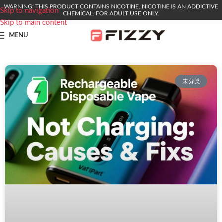
WARNING: THIS PRODUCT CONTAINS NICOTINE. NICOTINE IS AN ADDICTIVE
Skip to navigation
CHEMICAL. FOR ADULT USE ONLY.
Skip to main content
MENU
未分类